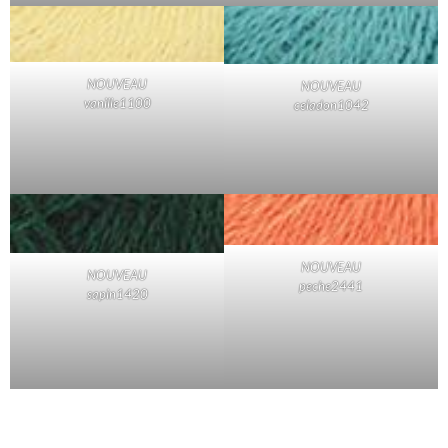
NOUVEAU
NOUVEAU
vanille1100
celadon1042
NOUVEAU
NOUVEAU
peche2441
sapin1420