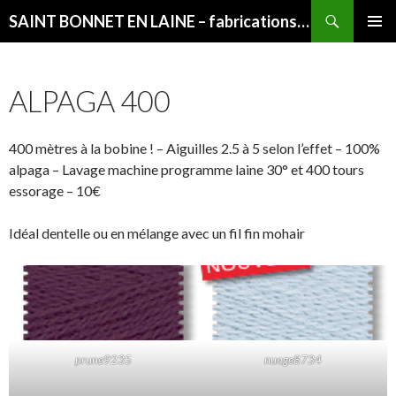
Recherche
SAINT BONNET EN LAINE – fabrications françaises
ALLER
MENU
AU
PRINCI
CONTENU
ALPAGA 400
400 mètres à la bobine ! – Aiguilles 2.5 à 5 selon l’effet – 100%
alpaga – Lavage machine programme laine 30° et 400 tours
essorage – 10€
Idéal dentelle ou en mélange avec un fil fin mohair
prune9235
nuage8734