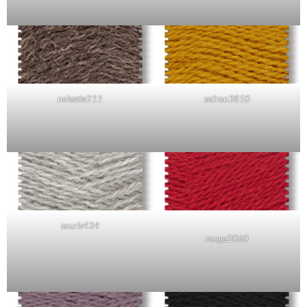
noisette211
safran3810
souris434
rouge2060