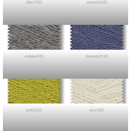
bleu7425
marine1660
ardoise435
lavande2163
anis1265
ecru100