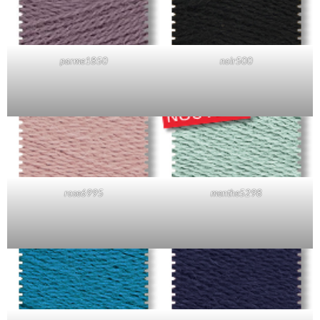
parme1850
noir500
rose6995
menthe5298