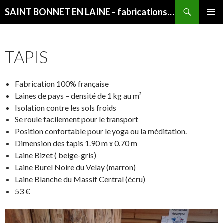
Recherche
SAINT BONNET EN LAINE – fabrications françaises
ALLER
MENU
AU
PRINCI
CONTENU
TAPIS
Fabrication 100% française
Laines de pays – densité de 1 kg au m²
Isolation contre les sols froids
Se roule facilement pour le transport
Position confortable pour le yoga ou la méditation.
Dimension des tapis 1.90 m x 0.70 m
Laine Bizet ( beige-gris)
Laine Burel Noire du Velay (marron)
Laine Blanche du Massif Central (écru)
53 €