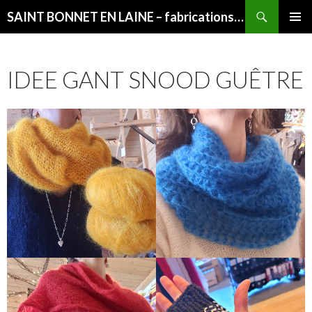
Recherche
SAINT BONNET EN LAINE – fabrications françaises
ALLER
MENU
AU
PRINCI
CONTENU
IDEE GANT SNOOD GUÊTRE