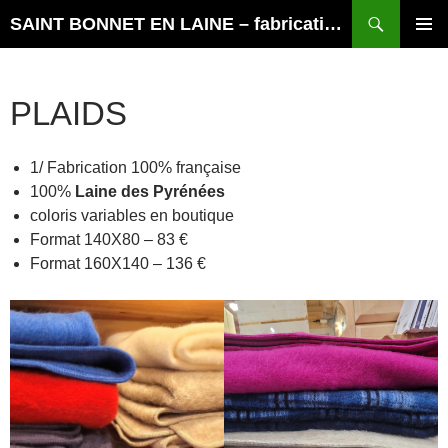
Recherche
SAINT BONNET EN LAINE – fabrications françaises
ALLER
MENU
AU
PRINCI
CONTENU
PLAIDS
1/ Fabrication 100% française
100%
Laine des Pyrénées
coloris variables en boutique
Format 140X80 – 83 €
Format 160X140 – 136 €