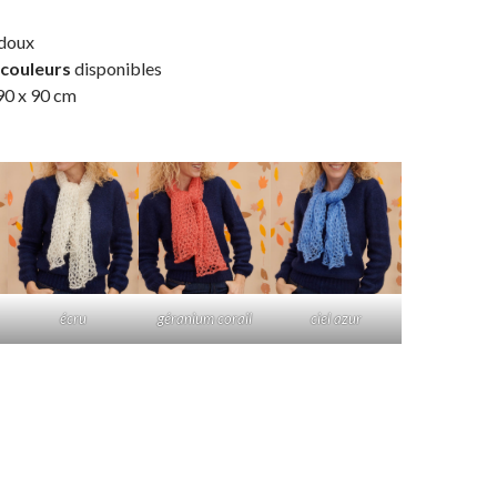
 doux
couleurs
disponibles
90 x 90 cm
écru
géranium corail
ciel azur