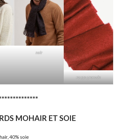
noir
rouge grenade
**************
RDS MOHAIR ET SOIE
air, 40% soie