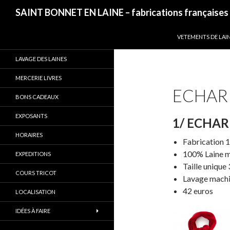
Recherche
SAINT BONNET EN LAINE – fabrications françaises
ALLER AU CONTEN
VETEMENTS DE LAI
LAVAGE DES LAINES
MERCERIE LIVRES
ECHAR
BONS CADEAUX
EXPOSANTS
1/ ECHAR
HORAIRES
Fabrication 
100% Laine m
EXPEDITIONS
Taille uniqu
COURS TRICOT
Lavage machi
42 euros
LOCALISATION
IDÉES À FAIRE