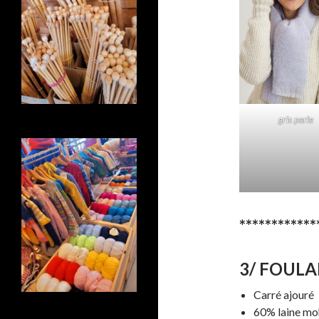
gris perle
************
3/ FOULA
Carré ajouré
60% laine moh