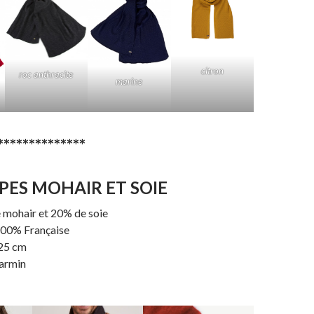
citron
roc anthracite
marine
**************
PES MOHAIR ET SOIE
 mohair et 20% de soie
100% Française
 25 cm
carmin