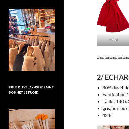
rouge
************
2/ ECHAR
80% duvet de
9 RUE DU VELAY 43290 SAINT
BONNET LE FROID
Fabrication 
Taille : 140 x
gris, noir ou 
42 €