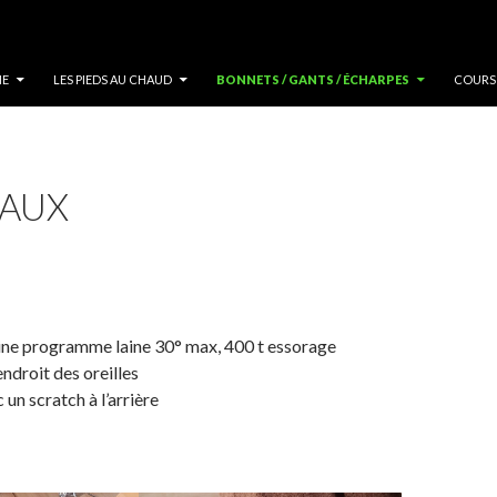
U
NE
LES PIEDS AU CHAUD
BONNETS / GANTS / ÉCHARPES
COURS
AUX
ne programme laine 30° max, 400 t essorage
’endroit des oreilles
un scratch à l’arrière