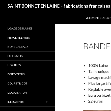
Recherche
SAINT BONNET EN LAINE – fabrications françaises
ALLER AU CONTEN
VETEMENTS DE LAI
LAVAGE DES LAINES
MERCERIE LIVRES
BANDE
BONS CADEAUX
EXPOSANTS
100% Laine
HORAIRES
Taille unique
EXPEDITIONS
Lavage machi
Plus large à l
COURS TRICOT
Réglable avec 
LOCALISATION
Ecru ou bizet
22 euros
IDÉES À FAIRE