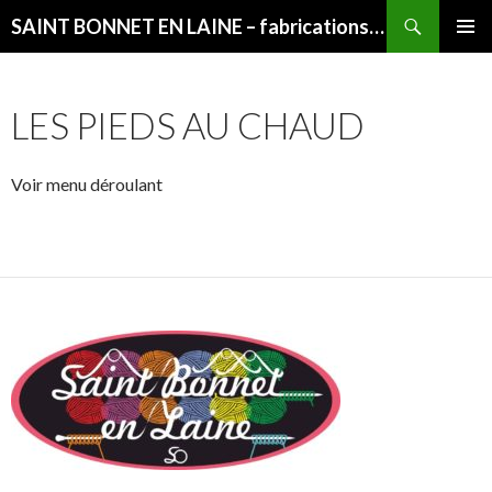
Recherche
SAINT BONNET EN LAINE – fabrications françaises
ALLER
MENU
AU
PRINCI
CONTENU
LES PIEDS AU CHAUD
Voir menu déroulant