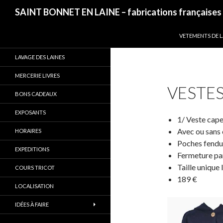
Recherche
SAINT BONNET EN LAINE – fabrications françaises
ALLER AU CONT
VETEMENTS DE L
LAVAGE DES LAINES
MERCERIE LIVRES
VESTE
BONS CADEAUX
EXPOSANTS
1/ Veste cape
Avec ou sans
HORAIRES
Poches fendue
EXPEDITIONS
Fermeture pa
Taille unique 
COURS TRICOT
189 €
LOCALISATION
IDÉES À FAIRE