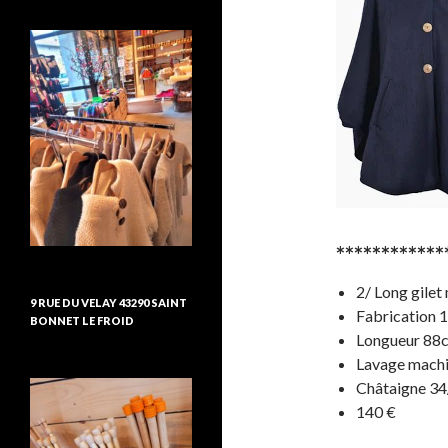
************
2/ Long gilet
9 RUE DU VELAY 43290 SAINT
Fabrication 
BONNET LE FROID
Longueur 88c
Lavage machi
Châtaigne 34
140 €