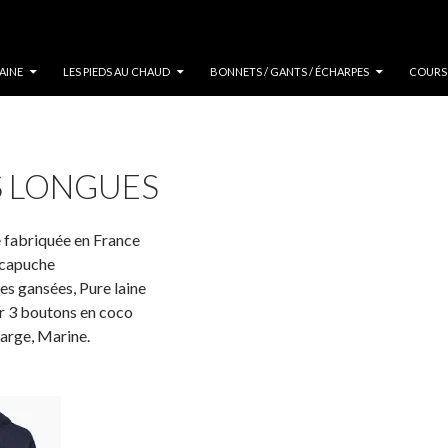
ENU
AINE
LES PIEDS AU CHAUD
BONNETS / GANTS / ÉCHARPES
COURS
S LONGUES
 fabriquée en France
 capuche
s gansées, Pure laine
r 3 boutons en coco
large, Marine.